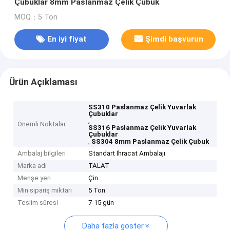
Çubuklar 8mm Paslanmaz Çelik Çubuk
MOQ：5 Ton
En iyi fiyat
Şimdi başvurun
Ürün Açıklaması
SS310 Paslanmaz Çelik Yuvarlak
Çubuklar
,
Önemli Noktalar
SS316 Paslanmaz Çelik Yuvarlak
Çubuklar
,
SS304 8mm Paslanmaz Çelik Çubuk
Ambalaj bilgileri
Standart İhracat Ambalajı
Marka adı
TALAT
Menşe yeri
Çin
Min sipariş miktarı
5 Ton
Teslim süresi
7-15 gün
Daha fazla göster