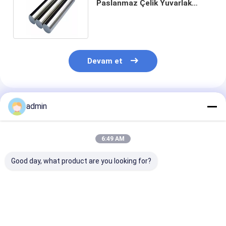
Paslanmaz Çelik Yuvarlak
Çubuklar 8mm Paslanmaz
Çelik Çubuk
Devam et
Önerilen Ürünler
admin
6:49 AM
Good day, what product are you looking for?
Sıkı toleranslı kare
Ağır Güçlü
GB standardın
kenarlı paslanmaz
Paslanmaz Çelik
cilalı paslanm
çelik yuvarlak
Yuvarlak Çubuk
çelik yuvarlak