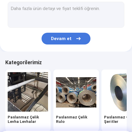
Paslanmaz Çelik Yassı Çubuk
Paslanmaz Çelik Açı
Paslanmaz Çelik U Kanal
Devam et
Paslanmaz Çelik H Kiriş
Galvanizli Çelik Rulo Sac
Kategorilerimiz
Galvalume Çelik Rulo
Paslanmaz Çelik
Paslanmaz Çelik
Paslanmaz Çel
Levha Levhalar
Rulo
Şeritler