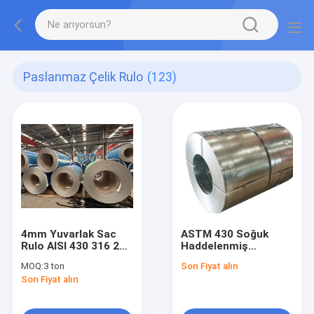
Paslanmaz Çelik Rulo
(123)
4mm Yuvarlak Sac
ASTM 430 Soğuk
Rulo AISI 430 316 201
Haddelenmiş
J3 0.1mm - 300mm
Paslanmaz Çelik
MOQ:
3 ton
Son Fiyat alın
Kalınlık
Şerit 100mm -
Son Fiyat alın
600mm 2B Finish SS
Sheet