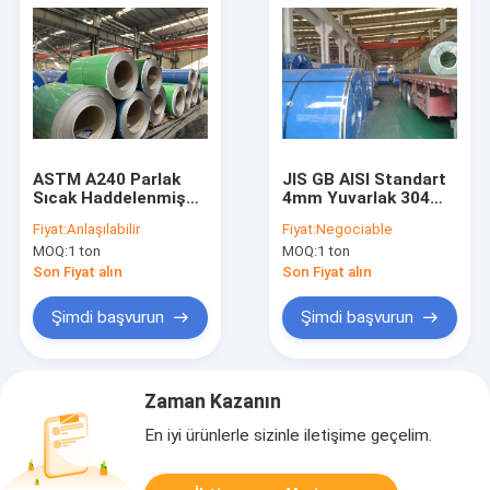
ASTM A240 Parlak
JIS GB AISI Standart
Sıcak Haddelenmiş
4mm Yuvarlak 304
Çelik Rulo 0.5mm
0.1mm - 300mm
Fiyat:
Anlaşılabilir
Fiyat:
Negociable
SUS304 304L 310S
Kalınlık Mutfak
MOQ:
1 ton
MOQ:
1 ton
Gereçleri İçin
Paslanmaz Çelik Rulo
Son Fiyat alın
Son Fiyat alın
Ayna Yüzeyi
Şimdi başvurun
Şimdi başvurun
Zaman Kazanın
En iyi ürünlerle sizinle iletişime geçelim.