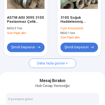
Hakkımızda
Fabrika turu
ASTM AISI 309S 310S
310S Soğuk
Paslanmaz Çelik
Haddelenmiş
Kalite kontrol
Sıcak Haddelenmiş
Paslanmaz Çelik Rulo
MOQ:
5 Ton
Fiyat:
Anlaşılabilir
Rulo JIS DIN GB
ASTM JIS AiSi 0,5
Son Fiyat alın
MOQ:
1 ton
Yüksek Mukavemetli
mm Kalınlık 2B Bitmiş
Bizimle iletişime geçin
Çelik Rulo
Son Fiyat alın
Şimdi başvurun
Şimdi başvurun
Paslanmaz Çelik Levha Levhalar
Daha fazla göster
Paslanmaz Çelik Rulo
Paslanmaz Çelik Şeritler
Mesaj Bırakın
Hızlı Cevap Vereceğiz
Paslanmaz Çelik Boru Tüp
Paslanmaz Çelik Yuvarlak Çubuklar