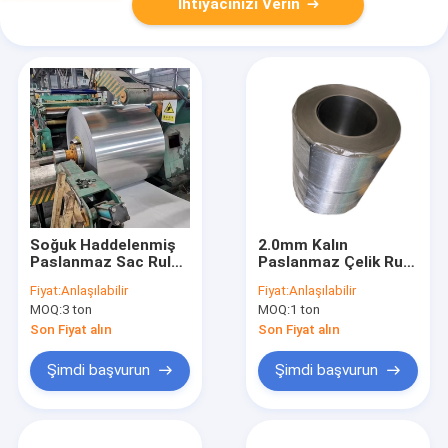
İhtiyacınızı Verin
Soğuk Haddelenmiş
2.0mm Kalın
Paslanmaz Sac Rulo
Paslanmaz Çelik Rulo
ASTM 201 2B BA
304 316L 430 Sınıfı
Fiyat:
Anlaşılabilir
Fiyat:
Anlaşılabilir
Ayna Yüzeyi
Soğuk Haddelenmiş
MOQ:
3 ton
MOQ:
1 ton
Çelik Rulo
Son Fiyat alın
Son Fiyat alın
Şimdi başvurun
Şimdi başvurun