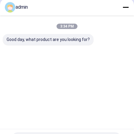
admin
Ana
Hakkımızda
Bize
Desktop
sayfa
ulaşın
Site
Site Haritası
Gizlilik Politikası
3:34 PM
Kalite
Paslanmaz Çelik Levha Levhalar
Çin fabrikası.Copyright ©
2026 Beijing Silk Road Enterprise Management Services Co.,LTD. All
Good day, what product are you looking for?
Rights Reserved.