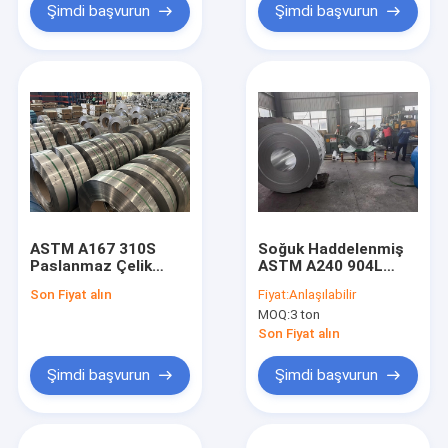
Şimdi başvurun
Şimdi başvurun
ASTM A167 310S
Soğuk Haddelenmiş
Paslanmaz Çelik
ASTM A240 904L
Şerit Soğuk
Paslanmaz Çelik Rulo
Son Fiyat alın
Fiyat:
Anlaşılabilir
Haddelenmiş 0,5 mm
Paslanmaz Çelik Sac
MOQ:
3 ton
Kalınlık BA 2K Bitmiş
Rulo
Son Fiyat alın
Şimdi başvurun
Şimdi başvurun