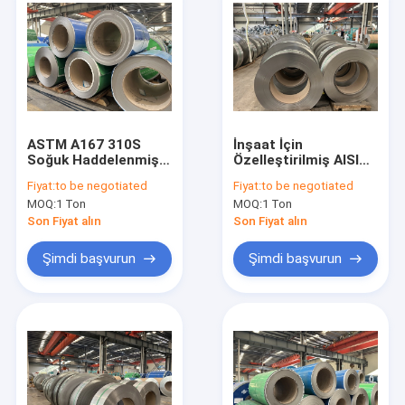
ASTM A167 310S
İnşaat İçin
Soğuk Haddelenmiş
Özelleştirilmiş AISI
Çelik Rulolar 0.3mm -
304 Paslanmaz Çelik
Fiyat:
to be negotiated
Fiyat:
to be negotiated
20mm Kalınlık BA 2K
Rulo NO.1 2B BA
MOQ:
1 Ton
MOQ:
1 Ton
Bitmiş
Finish
Son Fiyat alın
Son Fiyat alın
Şimdi başvurun
Şimdi başvurun
Ev
Ürün:% s
VİDEOLAR